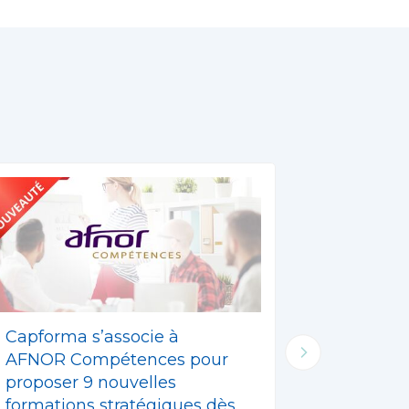
Capforma s’associe à
Remise d
AFNOR Compétences pour
20/01/20
proposer 9 nouvelles
formations stratégiques dès