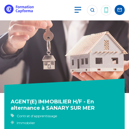
AGENT(E) IMMOBILIER H/F - En
alternance à SANARY SUR MER
Contrat d'apprentissage
Immobilier