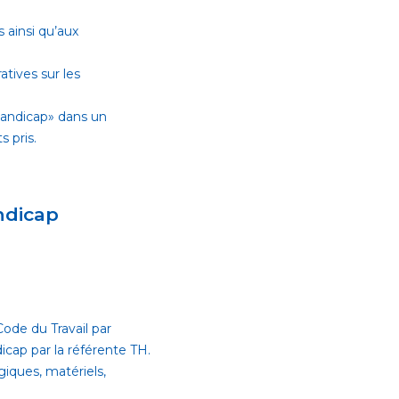
 ainsi qu’aux
tives sur les
 handicap» dans un
 pris.
ndicap
ode du Travail par
cap par la référente TH.
giques, matériels,