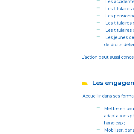
Les accidenté
Les titulaires 
Les pensionné
Les titulaires
Les titulaires 
Les jeunes de 
de droits déli
L’action peut aussi concer
Les engage
Accueillir dans ses forma
Mettre en œuv
adaptations pé
handicap ;
Mobiliser, dan