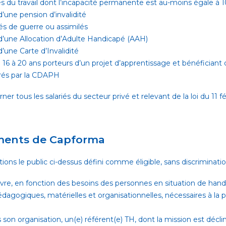
s du travail dont l’incapacité permanente est au-moins égale à 
d’une pension d’invalidité
s de guerre ou assimilés
 d’une Allocation d’Adulte Handicapé (AAH)
d’une Carte d’Invalidité
16 à 20 ans porteurs d’un projet d’apprentissage et bénéficiant 
vrés par la CDAPH
ner tous les salariés du secteur privé et relevant de la loi du 11 f
ments de Capforma
tions le public ci-dessus défini comme éligible, sans discriminati
re, en fonction des besoins des personnes en situation de handi
dagogiques, matérielles et organisationnelles, nécessaires à la
s son organisation, un(e) référent(e) TH, dont la mission est décl