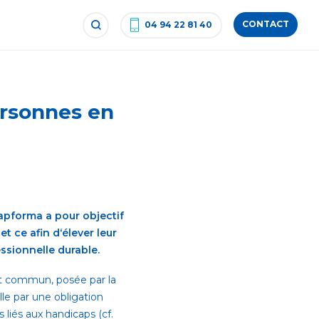
CONTACT
04 94 22 81 40
ersonnes en
apforma a pour objectif
t ce afin d‘élever leur
ssionnelle durable.
oit commun, posée par la
lle par une obligation
liés aux handicaps (cf.