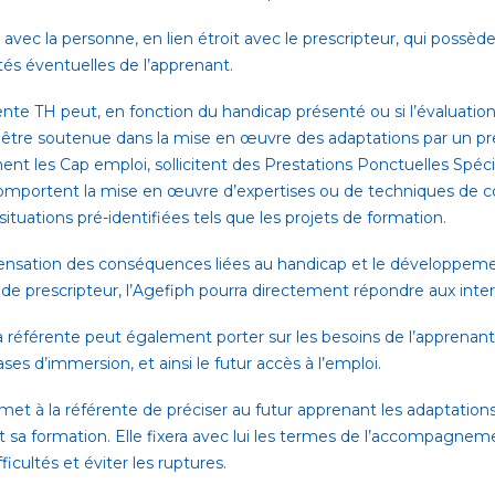
t avec la personne, en lien étroit avec le prescripteur, qui possè
tés éventuelles de l’apprenant.
rente TH peut, en fonction du handicap présenté ou si l’évaluat
 être soutenue dans la mise en œuvre des adaptations par un pres
ent les Cap emploi, sollicitent des Prestations Ponctuelles Spéc
comportent la mise en œuvre d’expertises ou de techniques de
ituations pré-identifiées tels que les projets de formation.
mpensation des conséquences liées au handicap et le développem
 de prescripteur, l’Agefiph pourra directement répondre aux inter
 référente peut également porter sur les besoins de l’apprenant 
es d’immersion, et ainsi le futur accès à l’emploi.
et à la référente de préciser au futur apprenant les adaptations 
t sa formation. Elle fixera avec lui les termes de l’accompagnem
ficultés et éviter les ruptures.