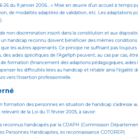
-26 du 9 janvier 2006… « Mise en œuvre d’un accueil à temps par
on, de modalités adaptées de validation, etc. Les adaptations p
).
e non-discrimination inscrit dans la constitution et aux dispositio
t un handicap reconnu doivent bénéficier des mêmes conditions d
 que les autres apprenants. Ce principe ne suffisant pas toujours 
s, des aides spécifiques de l’Agefiph peuvent, au cas par cas, êt
on de formation (financement des adaptions pédagogiques, aides
nser les difficultés liées au handicap et rétablir ainsi l’égalité 
rs vers l’insertion professionnelle.
erné
en formation des personnes en situation de handicap s’adresse aux
elevant de la Loi du 11 février 2005, à savoir:
urs reconnus handicapés par la CDAPH (Commission Département
des Personnes Handicapées, ex reconnaissance COTOREP)