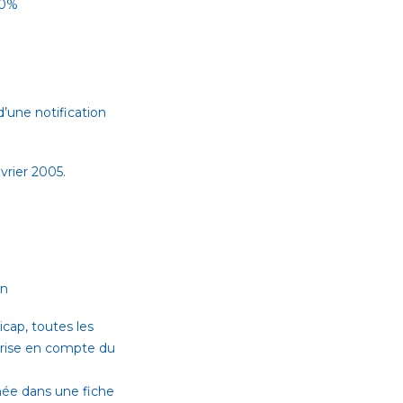
10%
d’une notification
évrier 2005.
on
cap, toutes les
 prise en compte du
inée dans une fiche