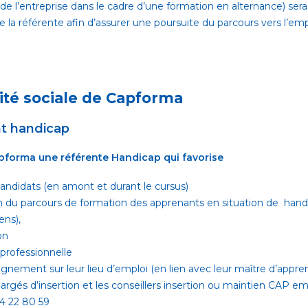
r de l’entreprise dans le cadre d’une formation en alternance) s
 de la référente afin d’assurer une poursuite du parcours vers l’em
ité sociale de Capforma
nt handicap
pforma une référente Handicap qui favorise
candidats (en amont et durant le cursus)
on du parcours de formation des apprenants en situation de hand
ens),
on
 professionnelle
ement sur leur lieu d’emploi (en lien avec leur maître d’appren
chargés d’insertion et les conseillers insertion ou maintien CAP em
94 22 80 59