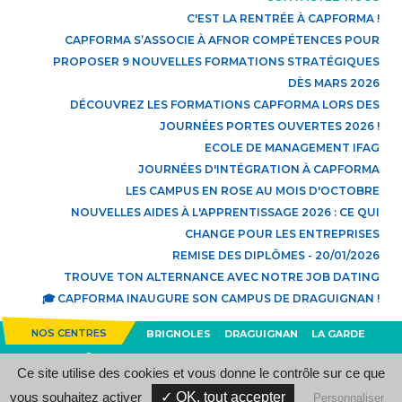
C'EST LA RENTRÉE À CAPFORMA !
CAPFORMA S’ASSOCIE À AFNOR COMPÉTENCES POUR
PROPOSER 9 NOUVELLES FORMATIONS STRATÉGIQUES
DÈS MARS 2026
DÉCOUVREZ LES FORMATIONS CAPFORMA LORS DES
JOURNÉES PORTES OUVERTES 2026 !
ECOLE DE MANAGEMENT IFAG
JOURNÉES D'INTÉGRATION À CAPFORMA
LES CAMPUS EN ROSE AU MOIS D'OCTOBRE
NOUVELLES AIDES À L'APPRENTISSAGE 2026 : CE QUI
CHANGE POUR LES ENTREPRISES
REMISE DES DIPLÔMES - 20/01/2026
TROUVE TON ALTERNANCE AVEC NOTRE JOB DATING
🎓 CAPFORMA INAUGURE SON CAMPUS DE DRAGUIGNAN !
NOS CENTRES
BRIGNOLES
DRAGUIGNAN
LA GARDE
SAINT-RAPHAËL
SAINT-TROPEZ
SIGNES
TOULON
Ce site utilise des cookies et vous donne le contrôle sur ce que
Contact
Gestion des données
Mentions légales
Plan du site
vous souhaitez activer
✓ OK, tout accepter
Personnaliser