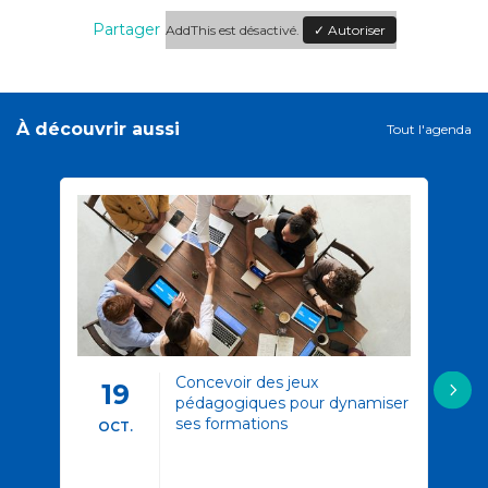
Partager
AddThis est désactivé.
✓ Autoriser
À découvrir aussi
Tout l'agenda
Concevoir des jeux
19
pédagogiques pour dynamiser
ses formations
OCT.