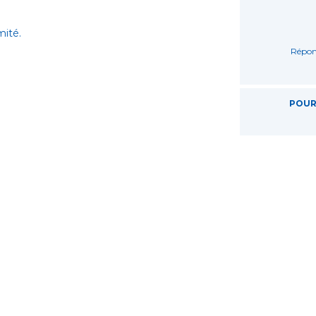
ité.
Répon
POUR