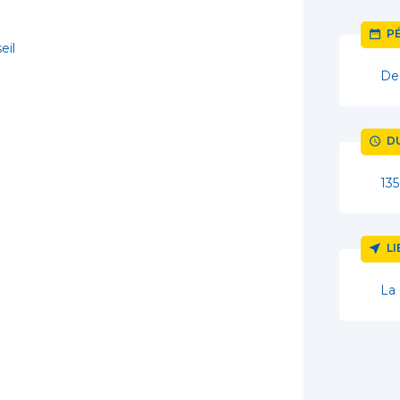
P
eil
De
D
135
L
La 