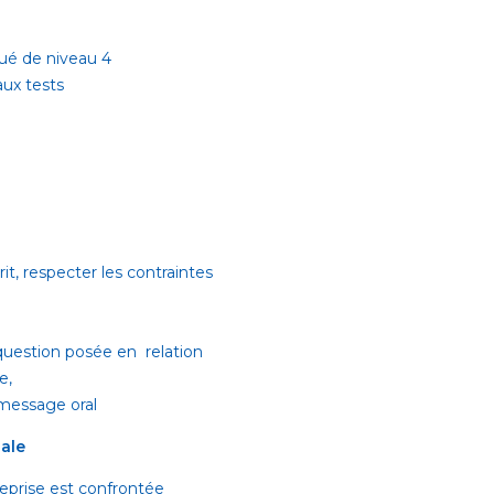
gué de niveau 4
aux tests
t, respecter les contraintes
estion posée en relation
e,
 message oral
ale
reprise est confrontée