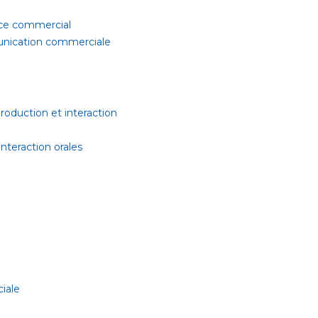
ace commercial
unication commerciale
oduction et interaction
nteraction orales
ciale