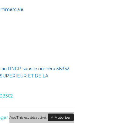
commerciale
024 au RNCP sous le numéro 38362
T SUPERIEUR ET DE LA
3836
2
ager
AddThis est désactivé.
✓ Autoriser