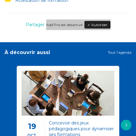
Attestation de formation
Partager
AddThis est désactivé.
✓ Autoriser
À découvrir aussi
Tout l'agenda
Concevoir des jeux
19
pédagogiques pour dynamiser
ses formations
OCT.