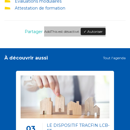
Évaluations modulaires
Attestation de formation
Partager
AddThis est désactivé.
✓ Autoriser
À découvrir aussi
Tout l'agenda
LE DISPOSITIF TRACFIN LCB-
03